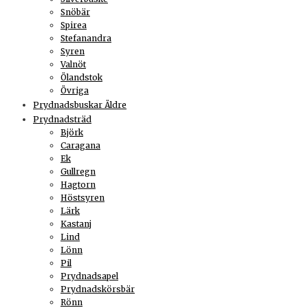
Snöbär
Spirea
Stefanandra
Syren
Valnöt
Ölandstok
Övriga
Prydnadsbuskar Äldre
Prydnadsträd
Björk
Caragana
Ek
Gullregn
Hagtorn
Höstsyren
Lärk
Kastanj
Lind
Lönn
Pil
Prydnadsapel
Prydnadskörsbär
Rönn