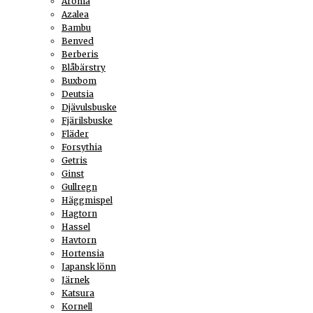
Aronia
Azalea
Bambu
Benved
Berberis
Blåbärstry
Buxbom
Deutsia
Djävulsbuske
Fjärilsbuske
Fläder
Forsythia
Getris
Ginst
Gullregn
Häggmispel
Hagtorn
Hassel
Havtorn
Hortensia
Japansk lönn
Järnek
Katsura
Kornell