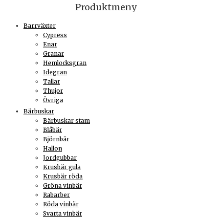
Produktmeny
Barrväxter
Cypress
Enar
Granar
Hemlocksgran
Idegran
Tallar
Thujor
Övriga
Bärbuskar
Bärbuskar stam
Blåbär
Björnbär
Hallon
Jordgubbar
Krusbär gula
Krusbär röda
Gröna vinbär
Rabarber
Röda vinbär
Svarta vinbär