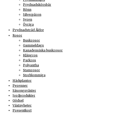
Prydnadskörsbär
Rönn
Silverpäron
Syren
Övriga
Prydnadsträd Äldre
Rosor
Buskrosor
Gammeldags
Kanadensiska buskrosor
Klängros
Parkros
Polyantha
Stamrosor
Storblommiga
Häckplantor
Perenner
Säsongsväxter
Jordprodukter
Gödsel
Växtnyheter
Presentkort