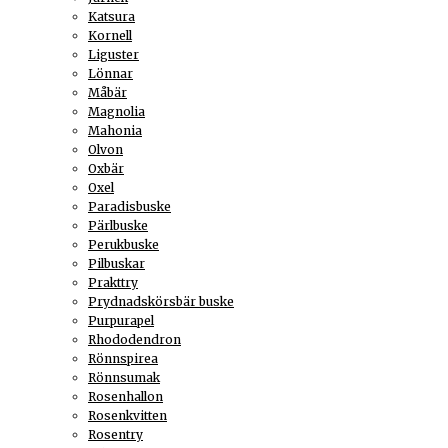
Katsura
Kornell
Liguster
Lönnar
Måbär
Magnolia
Mahonia
Olvon
Oxbär
Oxel
Paradisbuske
Pärlbuske
Perukbuske
Pilbuskar
Prakttry
Prydnadskörsbär buske
Purpurapel
Rhododendron
Rönnspirea
Rönnsumak
Rosenhallon
Rosenkvitten
Rosentry