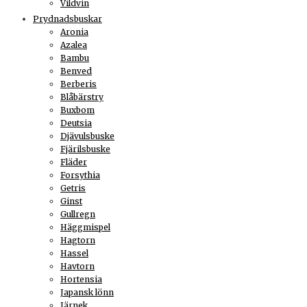
Vildvin
Prydnadsbuskar
Aronia
Azalea
Bambu
Benved
Berberis
Blåbärstry
Buxbom
Deutsia
Djävulsbuske
Fjärilsbuske
Fläder
Forsythia
Getris
Ginst
Gullregn
Häggmispel
Hagtorn
Hassel
Havtorn
Hortensia
Japansk lönn
Järnek