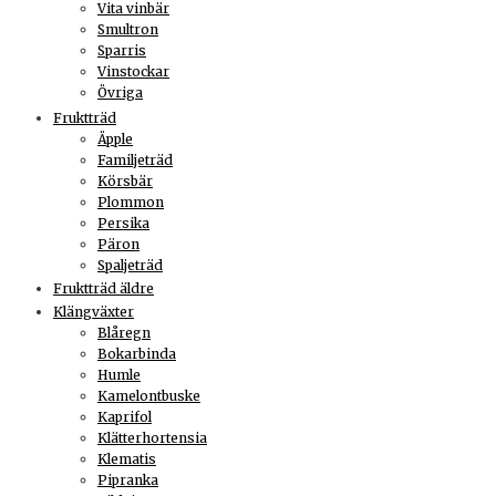
Vita vinbär
Smultron
Sparris
Vinstockar
Övriga
Fruktträd
Äpple
Familjeträd
Körsbär
Plommon
Persika
Päron
Spaljeträd
Fruktträd äldre
Klängväxter
Blåregn
Bokarbinda
Humle
Kamelontbuske
Kaprifol
Klätterhortensia
Klematis
Pipranka