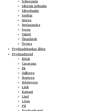
Schersmin
Sibirisk ärtbuske
Silverbuske
Snöbär
Spirea
Stefanandra
Syren
Valnöt
Ölandstok
Övriga
Prydnadsbuskar Äldre
Prydnadsträd
Björk
Caragana
Ek
Gullregn
Hagtorn
Höstsyren
Lärk
Kastanj
Lind
Lönn
Pil
Prydnadsapel