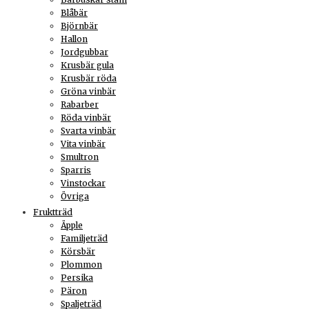
Blåbär
Björnbär
Hallon
Jordgubbar
Krusbär gula
Krusbär röda
Gröna vinbär
Rabarber
Röda vinbär
Svarta vinbär
Vita vinbär
Smultron
Sparris
Vinstockar
Övriga
Fruktträd
Äpple
Familjeträd
Körsbär
Plommon
Persika
Päron
Spaljeträd