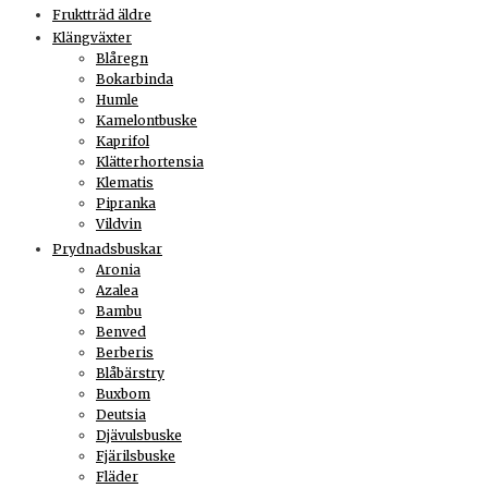
Fruktträd äldre
Klängväxter
Blåregn
Bokarbinda
Humle
Kamelontbuske
Kaprifol
Klätterhortensia
Klematis
Pipranka
Vildvin
Prydnadsbuskar
Aronia
Azalea
Bambu
Benved
Berberis
Blåbärstry
Buxbom
Deutsia
Djävulsbuske
Fjärilsbuske
Fläder