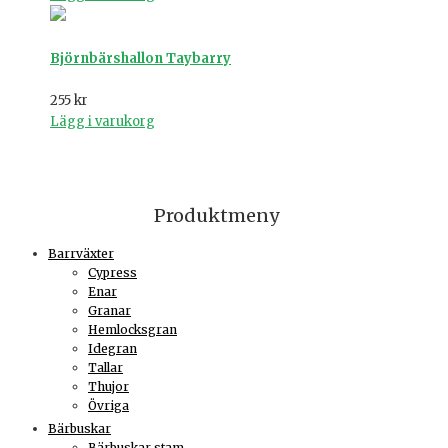
Björnbärshallon Taybarry
255
kr
Lägg i varukorg
Produktmeny
Barrväxter
Cypress
Enar
Granar
Hemlocksgran
Idegran
Tallar
Thujor
Övriga
Bärbuskar
Bärbuskar stam