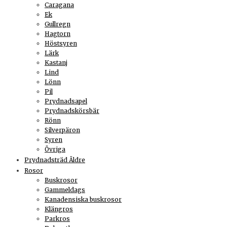
Caragana
Ek
Gullregn
Hagtorn
Höstsyren
Lärk
Kastanj
Lind
Lönn
Pil
Prydnadsapel
Prydnadskörsbär
Rönn
Silverpäron
Syren
Övriga
Prydnadsträd Äldre
Rosor
Buskrosor
Gammeldags
Kanadensiska buskrosor
Klängros
Parkros