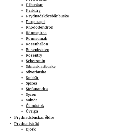
Pilbuskar
Prakttry
Prydnadskörsbär buske
Purpurapel
Rhododendron
Rönnspirea
Rönnsumak
Rosenhallon
Rosenkvitten
Rosentry
Schersmin
Sibirisk ärtbuske
Silverbuske
Snöbär
Spirea
Stefanandra
Syren
Valnöt
Ölandstok
Övriga
Prydnadsbuskar Äldre
Prydnadsträd
Björk