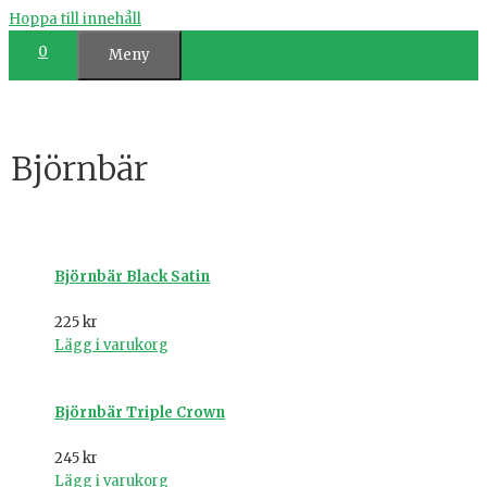
Hoppa till innehåll
0
Meny
Björnbär
Björnbär Black Satin
225
kr
Lägg i varukorg
Björnbär Triple Crown
245
kr
Lägg i varukorg