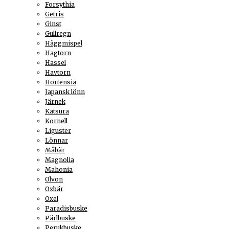
Forsythia
Getris
Ginst
Gullregn
Häggmispel
Hagtorn
Hassel
Havtorn
Hortensia
Japansk lönn
Järnek
Katsura
Kornell
Liguster
Lönnar
Måbär
Magnolia
Mahonia
Olvon
Oxbär
Oxel
Paradisbuske
Pärlbuske
Perukbuske