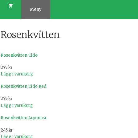
Hoppa
till
Meny
innehåll
Rosenkvitten
Rosenkvitten Cido
275
kr
Lägg i varukorg
Rosenkvitten Cido Red
275
kr
Lägg i varukorg
Rosenkvitten Japonica
245
kr
Lägg i varukorg