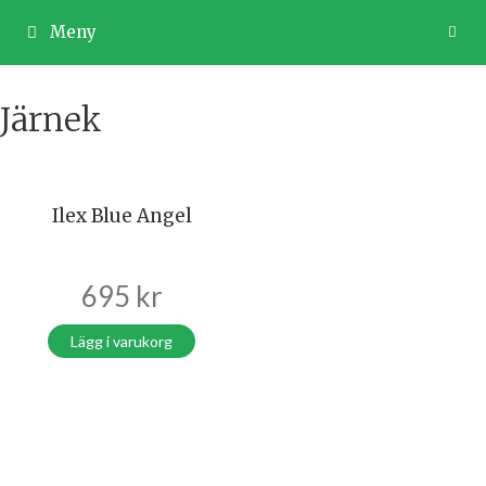
Hoppa
till
Meny
innehåll
Järnek
Ilex Blue Angel
695
kr
Lägg i varukorg