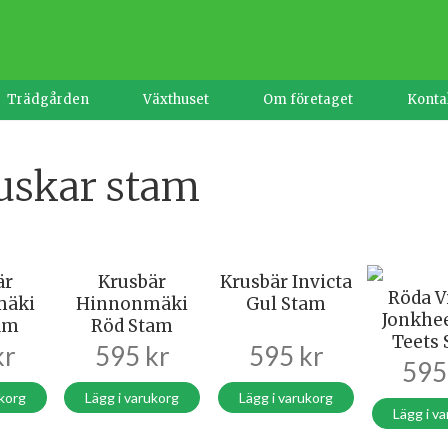
Trädgården
Växthuset
Om företaget
Konta
uskar stam
är
Krusbär
Krusbär Invicta
Röda V
mäki
Hinnonmäki
Gul Stam
Jonkhe
am
Röd Stam
Teets
kr
595
kr
595
kr
59
ukorg
Lägg i varukorg
Lägg i varukorg
Lägg i v