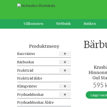
Hoppa
till
innehåll
Välkommen
Webbutik
Butiken
Bärb
Produktmeny
+
Barrväxter
+
Bärbuskar
Krusb
+
Fruktträd
Hinnon
Gul St
Fruktträd äldre
595
+
Klängväxter
+
Prydnadsbuskar
Lägg i var
Prydnadsbuskar Äldre