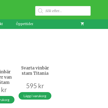
Produktsökning
kt
Öppettider
Svarta vinbär
inbär
stam Titania
er van
 Stam
595
kr
5
kr
Lägg i varukorg
arukorg