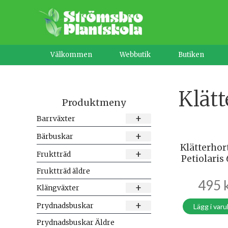
Hoppa
till
innehåll
Välkommen
Webbutik
Butiken
Klätt
Produktmeny
+
Barrväxter
+
Bärbuskar
Klätterhor
+
Fruktträd
Petiolaris
Fruktträd äldre
495
+
Klängväxter
+
Prydnadsbuskar
Lägg i var
Prydnadsbuskar Äldre