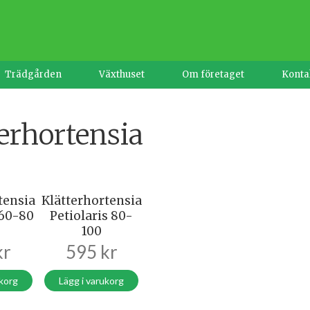
Trädgården
Växthuset
Om företaget
Konta
erhortensia
tensia
Klätterhortensia
 60-80
Petiolaris 80-
100
kr
595
kr
ukorg
Lägg i varukorg