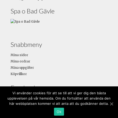
Spa o Bad Gävle
Snabbmeny
Mina sidor
Mina ordrar
Mina uppgifter
Köpvillkor
Facebook
Vi använder cookies för att se till att vi ger dig den bästa
upplevelsen på vår hemsida. Om du fortsätter att använda den
här webbplatsen kommer vi att anta att du godkänner detta.
Copyright © 2026 - Strömsbro Plantskola
Ok
Webbsida av
SAGAIO