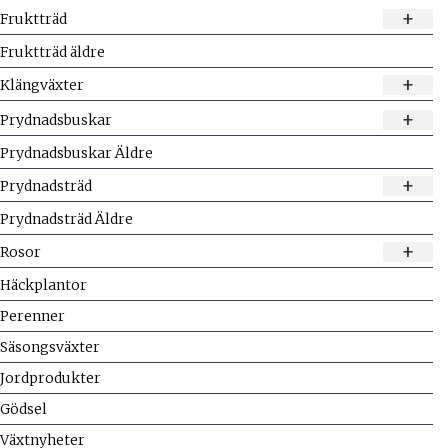
+
Fruktträd
Fruktträd äldre
+
Klängväxter
+
Prydnadsbuskar
Prydnadsbuskar Äldre
+
Prydnadsträd
Prydnadsträd Äldre
+
Rosor
Häckplantor
Perenner
Säsongsväxter
Jordprodukter
Gödsel
Växtnyheter