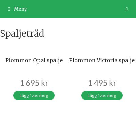
Hoppa
till
Meny
innehåll
Spaljeträd
Plommon Opal spalje
Plommon Victoria spalje
1 695
kr
1 495
kr
Lägg i varukorg
Lägg i varukorg