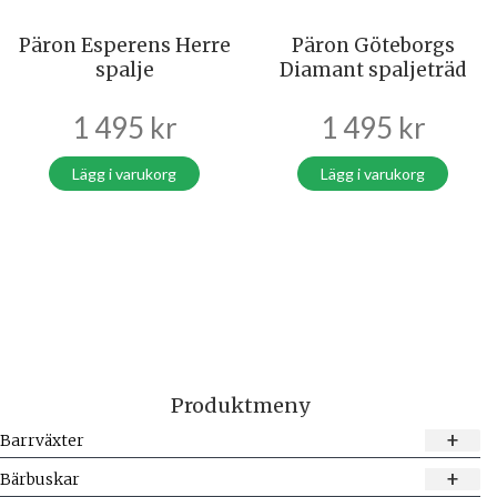
Päron Esperens Herre
Päron Göteborgs
spalje
Diamant spaljeträd
1 495
kr
1 495
kr
Lägg i varukorg
Lägg i varukorg
Produktmeny
+
Barrväxter
+
Bärbuskar