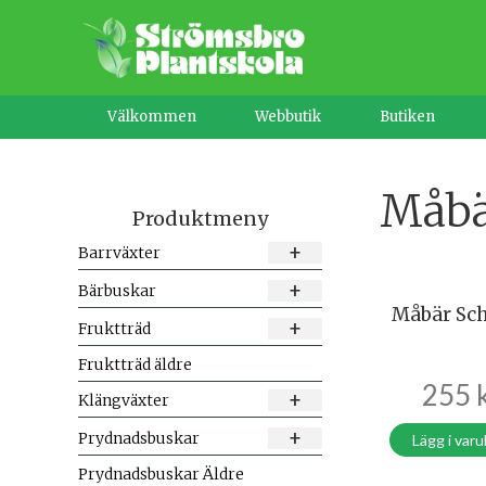
Hoppa
till
innehåll
Välkommen
Webbutik
Butiken
Måb
Produktmeny
+
Barrväxter
+
Bärbuskar
Måbär Sc
+
Fruktträd
Fruktträd äldre
255
+
Klängväxter
+
Prydnadsbuskar
Lägg i var
Prydnadsbuskar Äldre