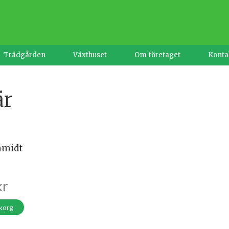
Trädgården
Växthuset
Om företaget
Konta
är
hmidt
kr
ukorg