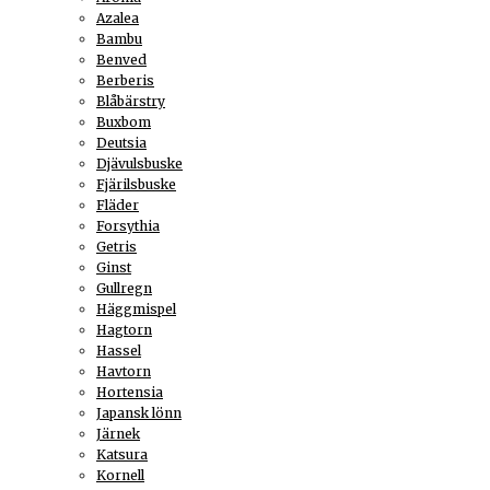
Azalea
Bambu
Benved
Berberis
Blåbärstry
Buxbom
Deutsia
Djävulsbuske
Fjärilsbuske
Fläder
Forsythia
Getris
Ginst
Gullregn
Häggmispel
Hagtorn
Hassel
Havtorn
Hortensia
Japansk lönn
Järnek
Katsura
Kornell