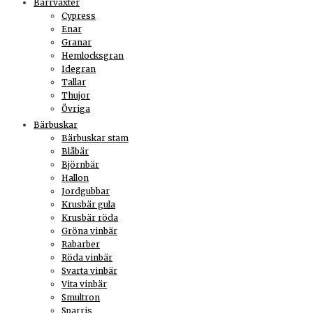
Barrväxter
Cypress
Enar
Granar
Hemlocksgran
Idegran
Tallar
Thujor
Övriga
Bärbuskar
Bärbuskar stam
Blåbär
Björnbär
Hallon
Jordgubbar
Krusbär gula
Krusbär röda
Gröna vinbär
Rabarber
Röda vinbär
Svarta vinbär
Vita vinbär
Smultron
Sparris