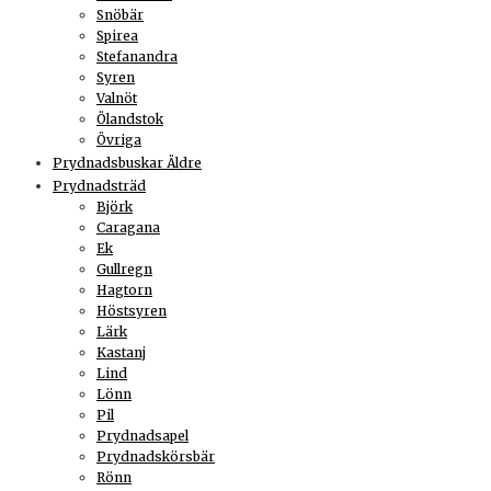
Snöbär
Spirea
Stefanandra
Syren
Valnöt
Ölandstok
Övriga
Prydnadsbuskar Äldre
Prydnadsträd
Björk
Caragana
Ek
Gullregn
Hagtorn
Höstsyren
Lärk
Kastanj
Lind
Lönn
Pil
Prydnadsapel
Prydnadskörsbär
Rönn