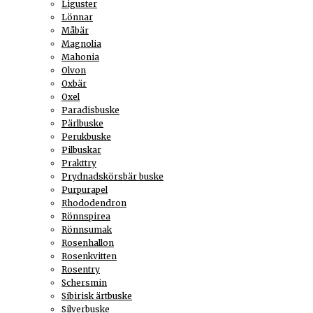
Liguster
Lönnar
Måbär
Magnolia
Mahonia
Olvon
Oxbär
Oxel
Paradisbuske
Pärlbuske
Perukbuske
Pilbuskar
Prakttry
Prydnadskörsbär buske
Purpurapel
Rhododendron
Rönnspirea
Rönnsumak
Rosenhallon
Rosenkvitten
Rosentry
Schersmin
Sibirisk ärtbuske
Silverbuske