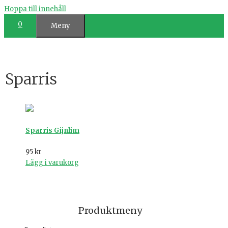
Hoppa till innehåll
0
Meny
Sparris
Sparris Gijnlim
95
kr
Lägg i varukorg
Produktmeny