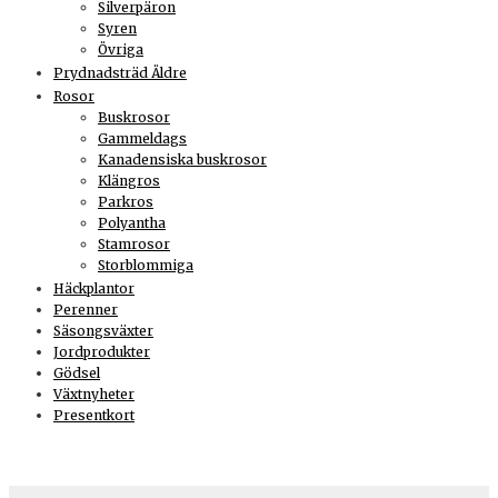
Silverpäron
Syren
Övriga
Prydnadsträd Äldre
Rosor
Buskrosor
Gammeldags
Kanadensiska buskrosor
Klängros
Parkros
Polyantha
Stamrosor
Storblommiga
Häckplantor
Perenner
Säsongsväxter
Jordprodukter
Gödsel
Växtnyheter
Presentkort