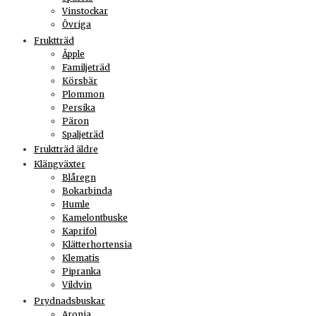
Vinstockar
Övriga
Fruktträd
Äpple
Familjeträd
Körsbär
Plommon
Persika
Päron
Spaljeträd
Fruktträd äldre
Klängväxter
Blåregn
Bokarbinda
Humle
Kamelontbuske
Kaprifol
Klätterhortensia
Klematis
Pipranka
Vildvin
Prydnadsbuskar
Aronia