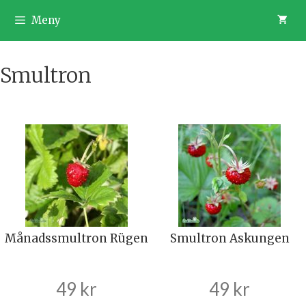
Hoppa
till
Meny
innehåll
Smultron
Månadssmultron Rügen
Smultron Askungen
49
kr
49
kr