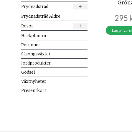
Grön
+
Prydnadsträd
295
Prydnadsträd Äldre
+
Rosor
Lägg i var
Häckplantor
Perenner
Säsongsväxter
Jordprodukter
Gödsel
Växtnyheter
Presentkort