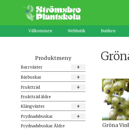
Hoppa
till
innehåll
Välkommen
Webbutik
Butiken
Grön
Produktmeny
+
Barrväxter
+
Bärbuskar
+
Fruktträd
Fruktträd äldre
+
Klängväxter
+
Prydnadsbuskar
Gröna Vin
Prydnadsbuskar Äldre