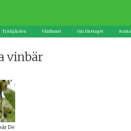
Trädgården
Växthuset
Om företaget
Konta
a vinbär
bär De