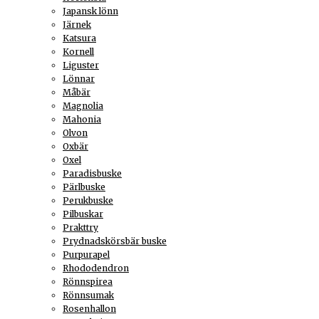
Japansk lönn
Järnek
Katsura
Kornell
Liguster
Lönnar
Måbär
Magnolia
Mahonia
Olvon
Oxbär
Oxel
Paradisbuske
Pärlbuske
Perukbuske
Pilbuskar
Prakttry
Prydnadskörsbär buske
Purpurapel
Rhododendron
Rönnspirea
Rönnsumak
Rosenhallon