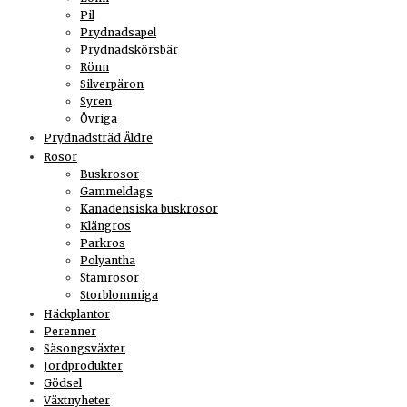
Pil
Prydnadsapel
Prydnadskörsbär
Rönn
Silverpäron
Syren
Övriga
Prydnadsträd Äldre
Rosor
Buskrosor
Gammeldags
Kanadensiska buskrosor
Klängros
Parkros
Polyantha
Stamrosor
Storblommiga
Häckplantor
Perenner
Säsongsväxter
Jordprodukter
Gödsel
Växtnyheter