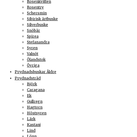
Rosenkvitten
Rosentry
Schersmin
Sibirisk ärtbuske
Silverbuske
Snöbär
Spirea
Stefanandra
Syren
Valnöt
Ölandstok
Övriga
Prydnadsbuskar Äldre
Prydnadsträd
Björk
Caragana
Ek
Gullregn
Hagtorn
Höstsyren
Lärk
Kastanj
Lind
Lönn