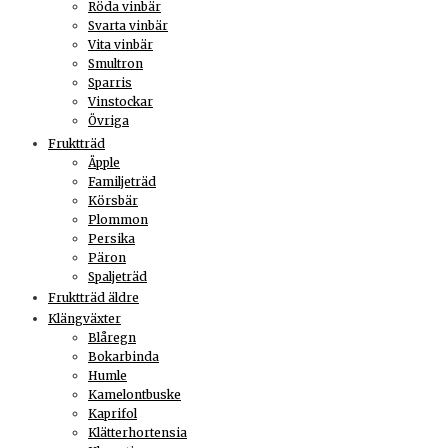
Röda vinbär
Svarta vinbär
Vita vinbär
Smultron
Sparris
Vinstockar
Övriga
Fruktträd
Äpple
Familjeträd
Körsbär
Plommon
Persika
Päron
Spaljeträd
Fruktträd äldre
Klängväxter
Blåregn
Bokarbinda
Humle
Kamelontbuske
Kaprifol
Klätterhortensia