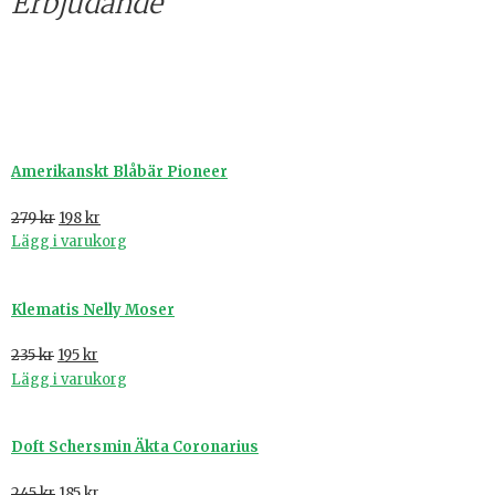
Erbjudande
Erbjudande
Amerikanskt Blåbär Pioneer
279
kr
198
kr
Lägg i varukorg
Klematis Nelly Moser
235
kr
195
kr
Lägg i varukorg
Doft Schersmin Äkta Coronarius
245
kr
185
kr