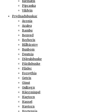
Klematis
Pipranka
Vildvin
Prydnadsbuskar
Aronia
Azalea
Bambu
Benved
Berberis
Blåbärstry
Buxbom
Deutsia
Djävulsbuske
Fjärilsbuske
Fläder
Forsythia
Getris
Ginst
Gullregn
Häggmispel
Hagtorn
Hassel
Havtorn
Hortensia