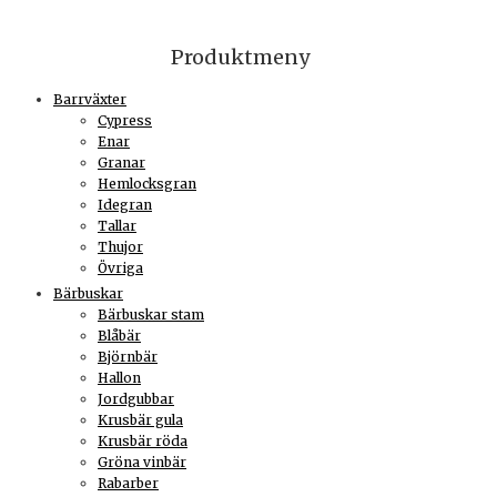
Produktmeny
Barrväxter
Cypress
Enar
Granar
Hemlocksgran
Idegran
Tallar
Thujor
Övriga
Bärbuskar
Bärbuskar stam
Blåbär
Björnbär
Hallon
Jordgubbar
Krusbär gula
Krusbär röda
Gröna vinbär
Rabarber