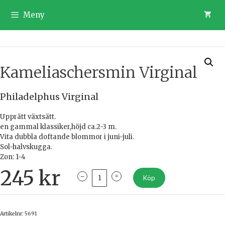
Hoppa
till
Meny
innehåll
Kameliaschersmin Virginal
Philadelphus Virginal
Upprätt växtsätt.
en gammal klassiker,höjd ca.2-3 m.
Vita dubbla doftande blommor i juni-juli.
Sol-halvskugga.
Zon: 1-4
245
kr
Köp
Artikelnr:
5691