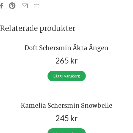
Relaterade produkter
Doft Schersmin Äkta Ängen
265
kr
Lägg i varukorg
Kamelia Schersmin Snowbelle
245
kr