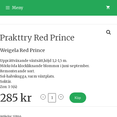
Hoppa
till
Meny
innehåll
Prakttry Red Prince
Weigela Red Prince
Upprättväxande växtsätt,höjd 1,2-1,5 m.
Mörkröda klockliknande blommor i juni-september.
Remonterande sort.
Sol-halvskugga, varm växtplats.
Solitär.
Zon: 1-3(4)
285
kr
Köp
Artikelnr:
10866