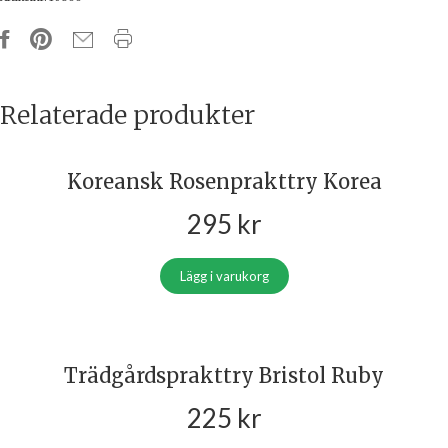
Relaterade produkter
Koreansk Rosenprakttry Korea
295
kr
Lägg i varukorg
Trädgårdsprakttry Bristol Ruby
225
kr