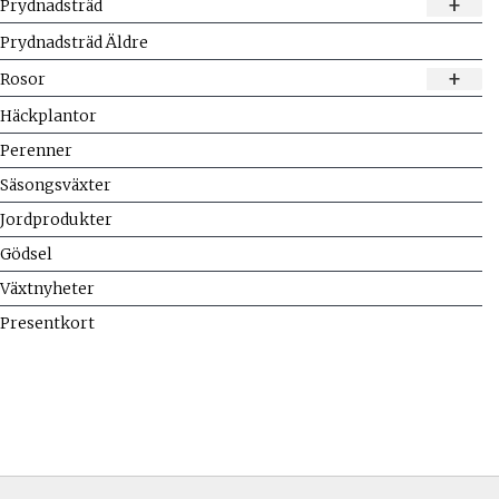
+
Prydnadsträd
Prydnadsträd Äldre
+
Rosor
Häckplantor
Perenner
Säsongsväxter
Jordprodukter
Gödsel
Växtnyheter
Presentkort