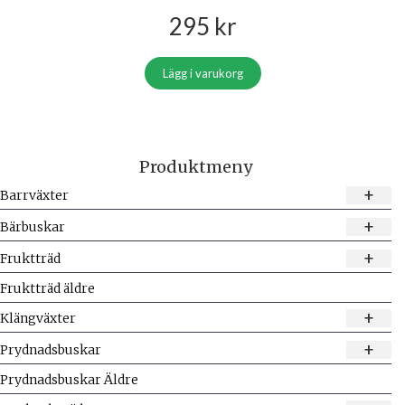
295
kr
Lägg i varukorg
Produktmeny
+
Barrväxter
+
Bärbuskar
+
Fruktträd
Fruktträd äldre
+
Klängväxter
+
Prydnadsbuskar
Prydnadsbuskar Äldre