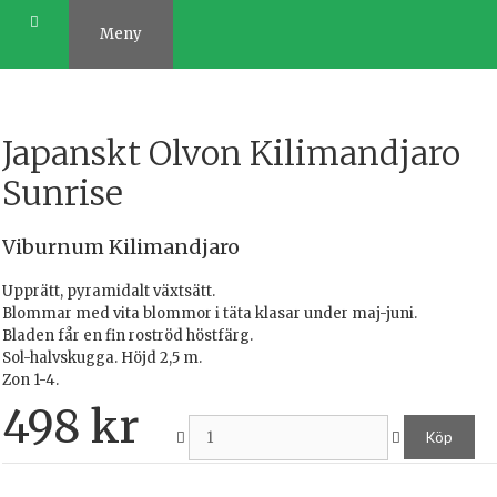
Hoppa
till
Meny
innehåll
Japanskt Olvon Kilimandjaro
Sunrise
Viburnum Kilimandjaro
Upprätt, pyramidalt växtsätt.
Blommar med vita blommor i täta klasar under maj-juni.
Bladen får en fin roströd höstfärg.
Sol-halvskugga. Höjd 2,5 m.
Zon 1-4.
498
kr
Köp