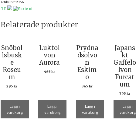
Artikelnr:
14356
Relaterade produkter
Snöbol
Luktol
Prydna
Japans
lsbusk
von
dsolvo
kt
e
Aurora
n
Gaffelo
Roseu
Eskim
lvon
465
kr
m
o
Furcat
um
295
kr
365
kr
795
kr
Lägg i
Lägg i
Lägg i
Lägg i
varukorg
varukorg
varukorg
varukorg