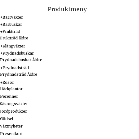
Produktmeny
+
Barrväxter
+
Bärbuskar
+
Fruktträd
Fruktträd äldre
+
Klängväxter
+
Prydnadsbuskar
Prydnadsbuskar Äldre
+
Prydnadsträd
Prydnadsträd Äldre
+
Rosor
Häckplantor
Perenner
Säsongsväxter
Jordprodukter
Gödsel
Växtnyheter
Presentkort