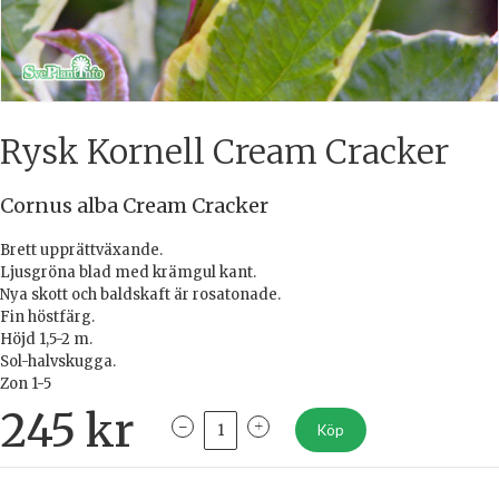
Rysk Kornell Cream Cracker
Cornus alba Cream Cracker
Brett upprättväxande.
Ljusgröna blad med krämgul kant.
Nya skott och baldskaft är rosatonade.
Fin höstfärg.
Höjd 1,5-2 m.
Sol-halvskugga.
Zon 1-5
245
kr
Köp