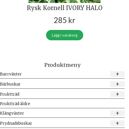
Rysk Kornell IVORY HALO
285
kr
Lägg i varukorg
Produktmeny
+
Barrväxter
+
Bärbuskar
+
Fruktträd
Fruktträd äldre
+
Klängväxter
+
Prydnadsbuskar