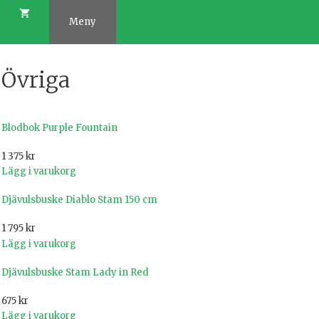
Hoppa
till
Meny
innehåll
Övriga
Blodbok Purple Fountain
1 375
kr
Lägg i varukorg
Djävulsbuske Diablo Stam 150 cm
1 795
kr
Lägg i varukorg
Djävulsbuske Stam Lady in Red
675
kr
Lägg i varukorg